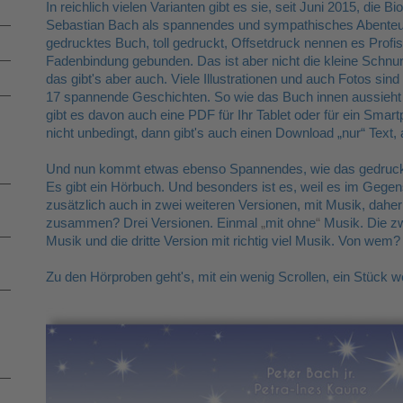
In reichlich vielen Varianten gibt es sie, seit Juni 2015, die B
Sebastian Bach als spannendes und sympathisches Abenteuer
gedrucktes Buch, toll gedruckt, Offsetdruck nennen es Profis.
Fadenbindung gebunden. Das ist aber nicht die kleine Schn
das gibt's aber auch. Viele Illustrationen und auch Fotos si
17 spannende Geschichten. So wie das Buch innen aussieht – a
gibt es davon auch eine PDF für Ihr Tablet oder für ein Smar
nicht unbedingt, dann gibt's auch einen Download
„
nur
“
Text, 
Und nun kommt etwas ebenso Spannendes, wie das gedruckt
Es gibt ein Hörbuch. Und besonders ist es, weil es im Gege
zusätzlich auch in zwei weiteren Versionen, mit Musik, dahe
zusammen? Drei Versionen. Einmal
„
mit ohne
“
Musik. Die zw
Musik und die dritte Version mit richtig viel Musik. Von we
Zu den Hörproben geht's, mit ein wenig Scrollen, ein Stück we