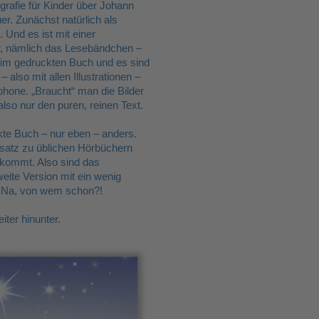
iografie für Kinder über Johann
. Zunächst natürlich als
 Und es ist mit einer
ur, nämlich das Lesebändchen –
nd im gedruckten Buch und es sind
lso mit allen Illustrationen –
tphone.
„
Braucht
“
man die Bilder
also nur den puren, reinen Text.
e Buch – nur eben – anders.
nsatz zu üblichen Hörbüchern
rkommt. Also sind das
eite Version mit ein wenig
m? Na, von wem schon?!
iter hinunter.