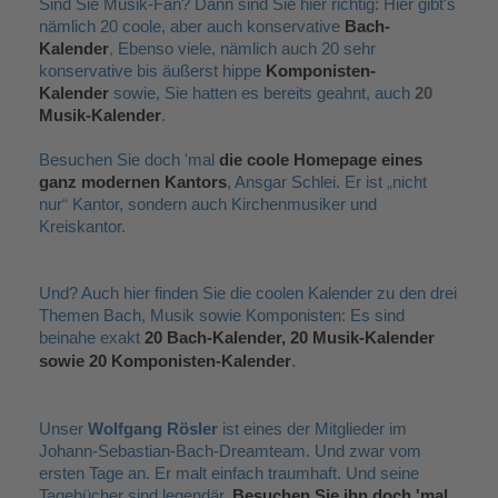
Sind Sie Musik-Fan? Dann sind Sie hier richtig: Hier gibt's
nämlich 20 coole, aber auch konservative
Bach-
Kalender
,
Ebenso viele, nämlich auch 20 sehr
konservative bis äußerst hippe
Komponisten-
Kalender
sowie, Sie hatten es bereits geahnt, auch
20
Musik-Kalender
.
Besuchen Sie doch 'mal
die coole Homepage eines
ganz modernen Kantors
, Ansgar Schlei. Er ist
„
nicht
nur
“
Kantor, sondern auch Kirchenmusiker und
Kreiskantor.
Und? Auch hier finden Sie die coolen Kalender zu den drei
Themen Bach, Musik sowie Komponisten: Es sind
beinahe exakt
20 Bach-Kalender, 20 Musik-Kalender
.
sowie 20 Komponisten-Kalender
Unser
Wolfgang Rösler
ist eines der Mitglieder im
Johann-Sebastian-Bach-Dreamteam. Und zwar vom
ersten Tage an. Er malt einfach traumhaft. Und seine
Tagebücher sind legendär.
Besuchen Sie ihn doch 'mal