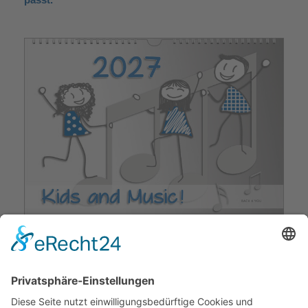
Sehr wahrscheinlich ist der Renate Bach Verlag
„Bach 4 You“ nicht nur der größte Kalender-Verlag,
der sich fast ausschließlich auf die Publikation von
Musik-Kalendern in Deutschland spezialisiert hat,
sondern auch der größte in der Welt. Wahrscheinlich